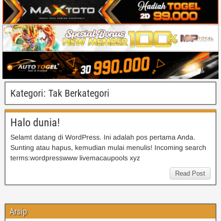
Kategori:
Tak Berkategori
Halo dunia!
Selamt datang di WordPress. Ini adalah pos pertama Anda.
Sunting atau hapus, kemudian mulai menulis! Incoming search
terms:wordpresswww livemacaupools xyz
Read Post
Arsip