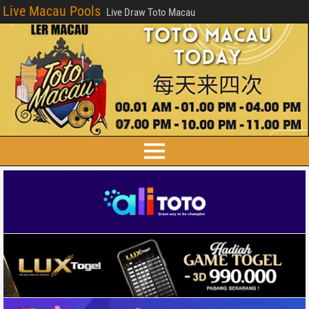
Live Macau Pools
Live Draw Toto Macau